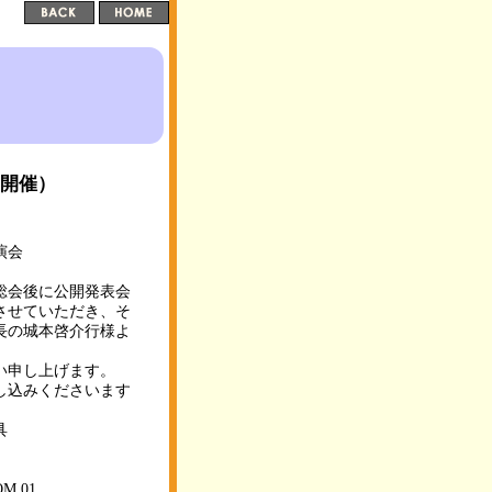
日開催）
演会
総会後に公開発表会
させていただき、そ
長の城本啓介行様よ
い申し上げます。
し込みくださいます
具
 01