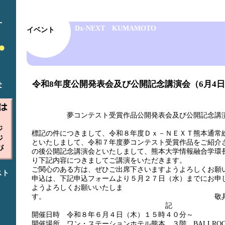
Dx-NEXT KUMAMOTO
イベント
令和8年度公開発表会及び公開記念講演会（6月4
せ
夢コンテスト受賞作品公開発表会及び公開記念講
標記の件につきまして、令和８年度Ｄｘ－ＮＥＸＴ熊本通常
といたしまして、令和７年度夢コンテスト受賞作品をご紹介
の後公開記念講演会といたしまして、熊本大学情報融合学環
り下記内容につきましてご講演をいただきます。
ご関心のある方は、ぜひご出席下さいますようよろしくお願
スト
申込は、下記申込フォームより５月２７日（水）までにお申
ようよろしくお願いいたしま
す。 敬
記
開催日時 令和８年６月４日（木）１５時４０分～
開催場所 ワン・ステーションホテル熊本 ３階 BALLROOM