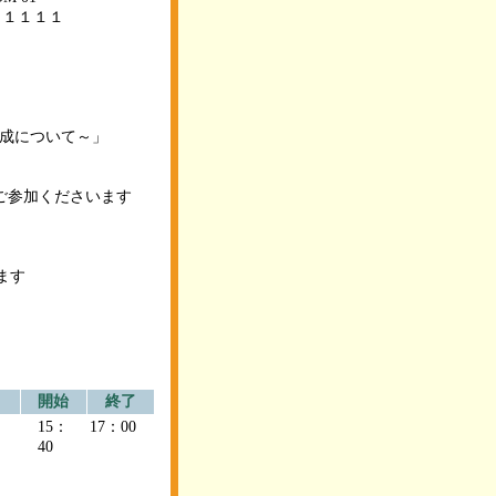
１１１１
育成について～」
ご参加くださいます
ます
開始
終了
M
15：
17：00
40