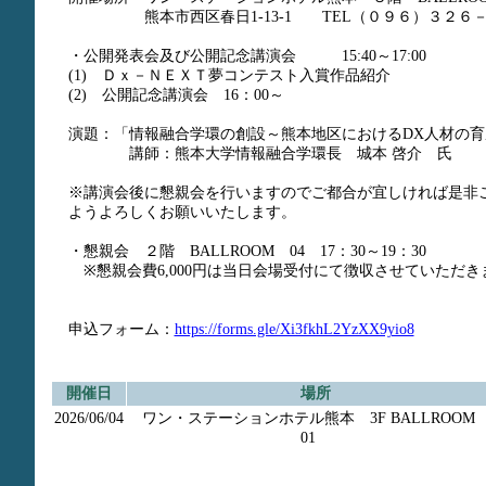
熊本市西区春日1-13-1 TEL（０９６）３２６－
・公開発表会及び公開記念講演会 15:40～17:00
(1) Ｄｘ－ＮＥＸＴ夢コンテスト入賞作品紹介
(2) 公開記念講演会 16：00～
演題：「情報融合学環の創設～熊本地区におけるDX人材の
講師：熊本大学情報融合学環長 城本 啓介 氏
※講演会後に懇親会を行いますのでご都合が宜しければ是非
ようよろしくお願いいたします。
・懇親会 ２階 BALLROOM 04 17：30～19：30
※懇親会費6,000円は当日会場受付にて徴収させていただき
申込フォーム：
https://forms.gle/Xi3fkhL2YzXX9yio8
開催日
場所
2026/06/04
ワン・ステーションホテル熊本 3F BALLROO
01