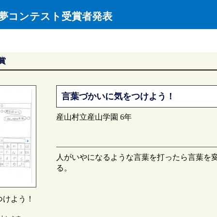
EXT夢コンテスト受賞者発表
賞
言葉づかいに気をつけよう！
産山村立産山学園 6年
人がいやになるような言葉を打ったら言葉を
る。
つけよう！