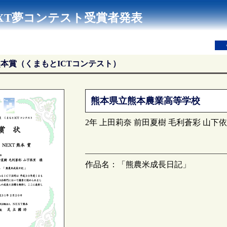
NEXT夢コンテスト受賞者発表
熊本賞（くまもとICTコンテスト）
熊本県立熊本農業高等学校
2年 上田莉奈 前田夏樹 毛利蒼彩 山下
作品名：「熊農米成長日記」