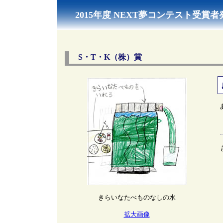
2015年度 NEXT夢コンテスト受賞者
S・T・K（株）賞
きらいなたべものなしの水
拡大画像