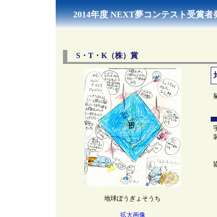
2014年度 NEXT夢コンテスト受賞者
S・T・K（株）賞
地球ぼうぎょそうち
拡大画像