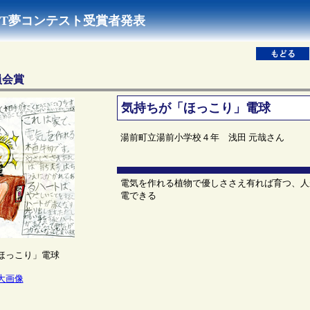
NEXT夢コンテスト受賞者発表
員会賞
気持ちが「ほっこり」電球
湯前町立湯前小学校４年 浅田 元哉さん
電気を作れる植物で優しささえ有れば育つ、人
電できる
ほっこり」電球
大画像