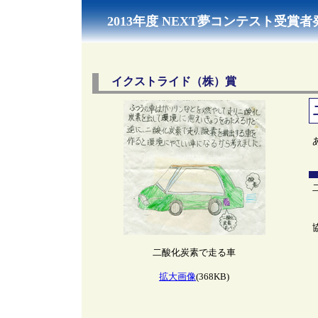
2013年度 NEXT夢コンテスト受賞者
イクストライド（株）賞
二酸化炭素で走る車
拡大画像
(368KB)