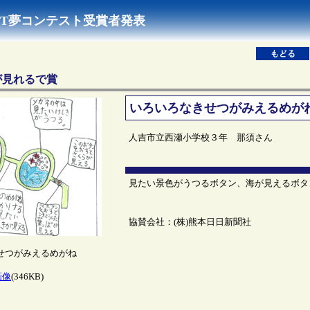
NEXT夢コンテスト受賞者発表
が見れるで賞
いろいろなきせつがみえるめが
人吉市立西瀬小学校３年 那須さん
見たい景色がうつるボタン、海が見えるボタ
協賛会社：(株)熊本日日新聞社
せつがみえるめがね
画像
(346KB)