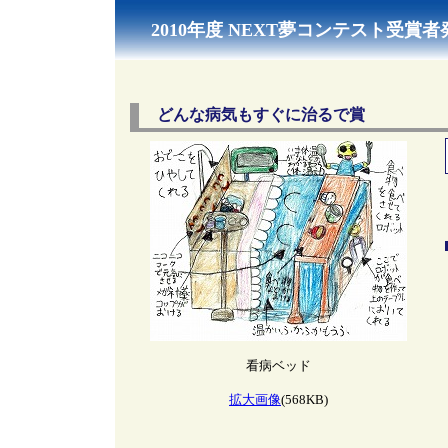
2010年度 NEXT夢コンテスト受賞者
どんな病気もすぐに治るで賞
看病ベッド
拡大画像
(568KB)