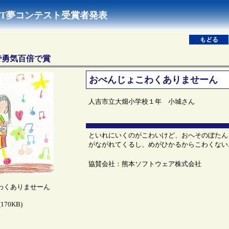
NEXT夢コンテスト受賞者発表
で勇気百倍で賞
おべんじょこわくありませーん
人吉市立大畑小学校１年 小城さん
といれにいくのがこわいけど、おへそのぼたん
がながれてくるし、めがひかるからこわくない
協賛会社：熊本ソフトウェア株式会社
わくありませーん
(170KB)