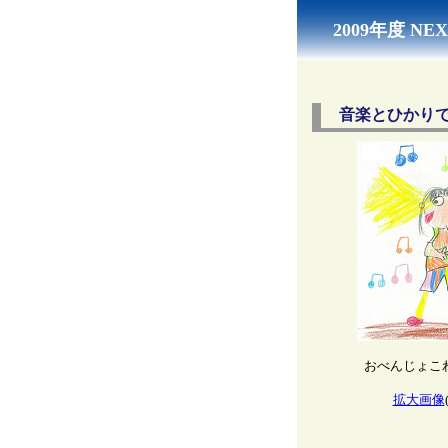
2009年度 
音楽とひかり
おべんじょこ
拡大画像