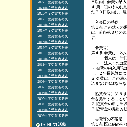
日以内に会費の納入
2022年度受賞者発表
４ 第１項のものに
2021年度受賞者発表
た３０日以内に、理
2020年度受賞者発表
2019年度受賞者発表
（入会日の特例）
2018年度受賞者発表
第３条 この法人の
2017年度受賞者発表
は、前条第３項の規
2016年度受賞者発表
す。
2015年度受賞者発表
2014年度受賞者発表
（会費等）
第４条 会費は、次
2013年度受賞者発表
（１） 個人は、千
2012年度受賞者発表
（２） 法人または
2011年度受賞者発表
２ 会費の納入期限
2010年度受賞者発表
し、２年目以降につ
2009年度受賞者発表
３ 会費は、この法
2008年度受賞者発表
込まなければなら
2007年度受賞者発表
2006年度受賞者発表
（協賛金等）第５条
2005年度受賞者発表
金を拠出すること
２ 協賛金の申し出
2004年度受賞者発表
３ 協賛金の拠出方
2003年度受賞者発表
2002年度受賞者発表
（会費等の不返還
第６条 既に納めら
Dx-NEXT活動