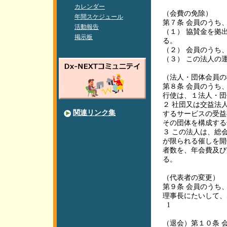
カレンダー
（会費の免除）
年間スケジュール
第７条 会員のうち
活動報告
（１） 協賛金を拠
掲示板
る。
（２） 会員のうち
（３） この法人の
（法人・団体会員
第８条 会員のうち
行使は、１法人・
２ 社団又は交益法
関連リンク集
するサービスの受益
その団体を構成す
３ この法人は、総
が限られる催しを開
者数を、年会費及び
る。
（代表者の変更）
第９条 会員のうち
理事長にたいして、
1
（退会）第１０条 