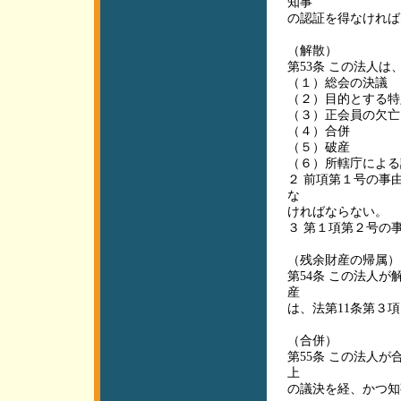
知事
の認証を得なければ
（解散）
第53条 この法人
（１）総会の決議
（２）目的とする特
（３）正会員の欠亡
（４）合併
（５）破産
（６）所轄庁による
２ 前項第１号の事
な
ければならない。
３ 第１項第２号の
（残余財産の帰属）
第54条 この法人
産
は、法第11条第３
（合併）
第55条 この法人
上
の議決を経、かつ知