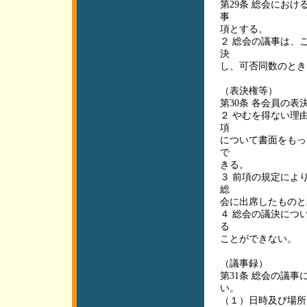
第29条 総会にお
事
項とする。
２ 総会の議事は、
決
し、可否同数のとき
（表決権等）
第30条 各会員の
２ やむを得ない理
項
について書面をもっ
で
きる。
３ 前項の規定によ
総
会に出席したものと
４ 総会の議決につ
る
ことができない。
（議事録）
第31条 総会の議
い。
（１）日時及び場所