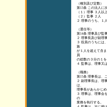
（種別及び定数）
第13条 この法人に
（１）理事 ３人以
（２）監事 ２人
２ 理事のうち、１
（選任等）
第14条 理事及び
２ 理事長及び副理
３ 役員のうちには
族
が１人を超えて含ま
員
の総数の３分の１を
４ 監事は、理事又
（職務）
第15条 理事長は
２ 副理事長は、理
は、
理事長があらかじめ
３ 理事は、理事会
の
業務を執行する。
４ 監事は、次に掲