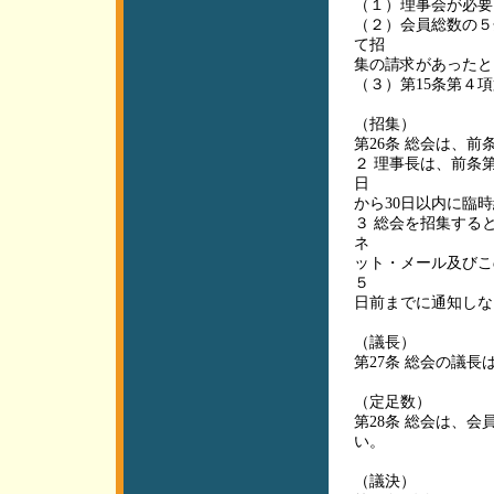
（１）理事会が必要
（２）会員総数の５
て招
集の請求があったと
（３）第15条第４
（招集）
第26条 総会は、
２ 理事長は、前条
日
から30日以内に臨
３ 総会を招集する
ネ
ット・メール及びこ
５
日前までに通知しな
（議長）
第27条 総会の議
（定足数）
第28条 総会は、
い。
（議決）