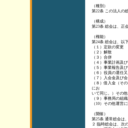
（種別）
第22条 この法人
（構成）
第23条 総会は、
（権能）
第24条 総会は、
（１）定款の変更
（２）解散
（３）合併
（４）事業計画及び
（５）事業報告及び
（６）役員の選任又
（７）入会金及び会
（８）借入金（その
にお
いて同じ。）その他
（９）事務局の組織
（10）その他運営
（開催）
第25条 通常総会
２ 臨時総会は、次