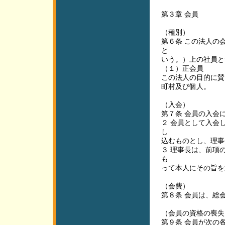
第３章 会員
（種別）
第６条 この法人の
と
いう。）上の社員と
（１）正会員
この法人の目的に賛
町村及び個人。
（入会）
第７条 会員の入会
２ 会員として入会
し
込むものとし、理事
３ 理事長は、前項
も
って本人にその旨を
（会費）
第８条 会員は、総
（会員の資格の喪失
第９条 会員が次の