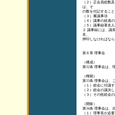
（２）正会員総数及
は、そ
の数を付記すること
（３）審議事項
（４）議事の経過の
（５）議事録署名人
２ 議事録には、議
名、
押印しなければなら
第６章 理事会
（構成）
第32条 理事会は
（権能）
第33条 理事会は
（１）総会に付議す
（２）総会の議決し
（３）その他総会の
（開催）
第34条 理事会は
（１）理事長が必要