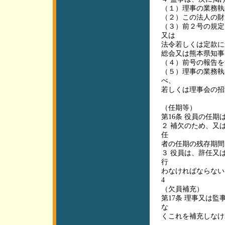
（１）理事の業務執
（２）この法人の財
（３）前２号の規定
又は
法令若しくは定款に
総会又は熊本県知事
（４）前号の報告を
（５）理事の業務執
べ、
若しくは理事会の招
（任期等）
第16条 役員の任
２ 補欠のため、又
任
者の任期の残存期間
３ 役員は、辞任又
行
わなければならない
4
（欠員補充）
第17条 理事又は
な
くこれを補充しなけ