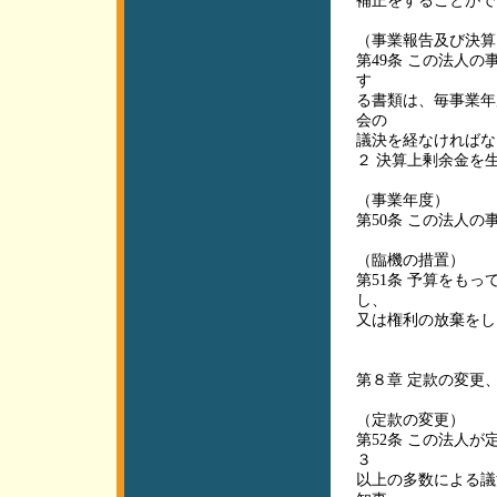
補正をすることがで
（事業報告及び決算
第49条 この法人
す
る書類は、毎事業年
会の
議決を経なければな
２ 決算上剰余金を
（事業年度）
第50条 この法人
（臨機の措置）
第51条 予算をも
し、
又は権利の放棄をし
第８章 定款の変更
（定款の変更）
第52条 この法人
３
以上の多数による議