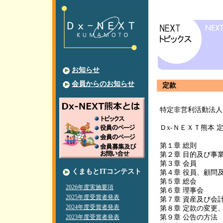
お知らせ
会員からのお知らせ
定款
特定非営利活動法人
Ｄx-ＮＥＸＴ熊本 
第１章 総則
第２章 目的及び事
第３章 会員
くまもとITコンテスト
第４章 役員、顧問
第５章 総会
2026年度実施要項
第６章 理事会
2025年度受賞者発表
第７章 資産及び会
2024年度受賞者発表
第８章 定款の変更
2023年度受賞者発表
第９章 公告の方法