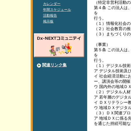
（特定非営利活動の
カレンダー
第４条 この法人は
年間スケジュール
を
活動報告
行う。
掲示板
（１）情報化社会の
（２）社会教育の推
（３）まちづくりの
（事業）
第５条 この法人は
を
行う。
関連リンク集
（１）デジタル技術
ア デジタル技術及
イ 社会経済活動に
ー、講演会等の開催
ウ 国内外の地域Ｄ
（２）デジタル人材
ア 若年層のデジタ
イ ＤＸリテラシー
ウ 地域ＤＸデジタ
（３）ＤＸ関連プロ
ア 地域ＤＸに係る
を通じた持続可能な