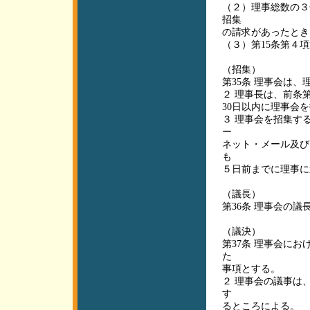
（２）理事総数の３
招集
の請求があったとき
（３）第15条第４
（招集）
第35条 理事会は、
２ 理事長は、前条
30日以内に理事会
３ 理事会を招集す
ー
ネット・メール及び
も
５日前までに理事に
（議長）
第36条 理事会の
（議決）
第37条 理事会に
た
事項とする。
２ 理事会の議事は
す
るところによる。