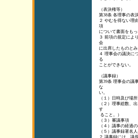
（表決権等）
第38条 各理事の
２ やむを得ない理
項
について書面をもっ
３ 前項の規定によ
会
に出席したものとみ
４ 理事会の議決に
る
ことができない。
（議事録）
第39条 理事会の
な
い。
（１）日時及び場所
（２）理事総数、出
す
ること。）
（３）審議事項
（４）議事の経過の
（５）議事録署名人
２ 議事録には、議