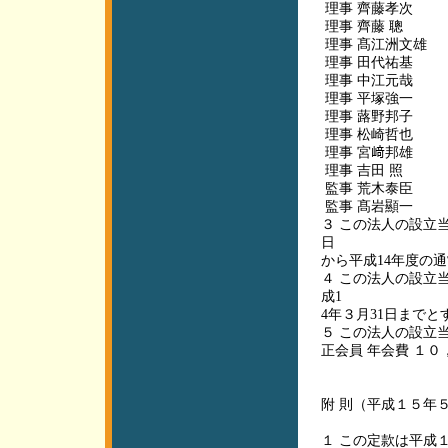
理事 齊藤孝次
理事 齊藤 聰
理事 髙江洲文雄
理事 田代祐基
理事 中江元哉
理事 平塚強一
理事 蕗野邦子
理事 松崎哲也
理事 宮﨑邦雄
理事 吉田 照
監事 荒木泰臣
監事 髙岩顯一
３ この法人の設立
日
から平成14年度の
４ この法人の設立
成1
4年３月31日までと
５ この法人の設立
正会員 年会費 １０
附 則（平成１５年
１ この定款は平成