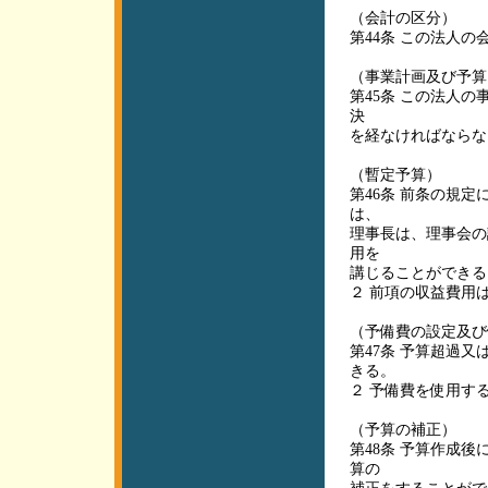
（会計の区分）
第44条 この法人
（事業計画及び予算
第45条 この法人
決
を経なければならな
（暫定予算）
第46条 前条の規
は、
理事長は、理事会の
用を
講じることができる
２ 前項の収益費用
（予備費の設定及び
第47条 予算超過
きる。
２ 予備費を使用す
（予算の補正）
第48条 予算作成
算の