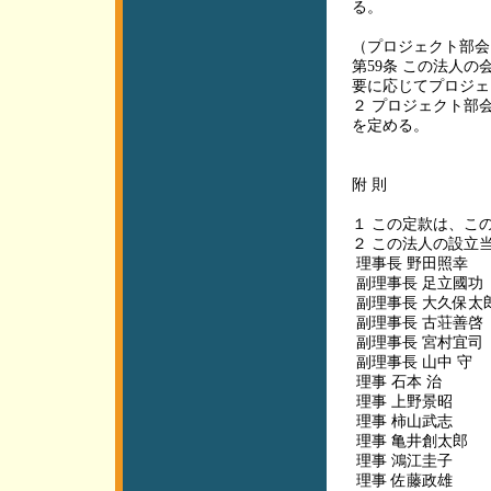
る。
（プロジェクト部会
第59条 この法人
要に応じてプロジェ
２ プロジェクト部
を定める。
附 則
１ この定款は、こ
２ この法人の設立
理事長 野田照幸
副理事長 足立國功
副理事長 大久保太
副理事長 古荘善啓
副理事長 宮村宜司
副理事長 山中 守
理事 石本 治
理事 上野景昭
理事 柿山武志
理事 亀井創太郎
理事 鴻江圭子
理事 佐藤政雄